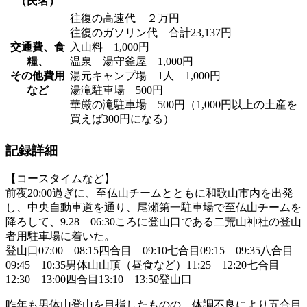
（氏名）
往復の高速代 ２万円
往復のガソリン代 合計23,137円
交通費、食
入山料 1,000円
糧、
温泉 湯守釜屋 1,000円
その他費用
湯元キャンプ場 1人 1,000円
など
湯滝駐車場 500円
華厳の滝駐車場 500円（1,000円以上の土産を
買えば300円になる）
記録詳細
【コースタイムなど】
前夜20:00過ぎに、至仏山チームとともに和歌山市内を出発
し、中央自動車道を通り、尾瀬第一駐車場で至仏山チームを
降ろして、9.28 06:30ころに登山口である二荒山神社の登山
者用駐車場に着いた。
登山口07:00 08:15四合目 09:10七合目09:15 09:35八合目
09:45 10:35男体山山頂（昼食など）11:25 12:20七合目
12:30 13:00四合目13:10 13:50登山口
昨年も男体山登山を目指したものの、体調不良により五合目