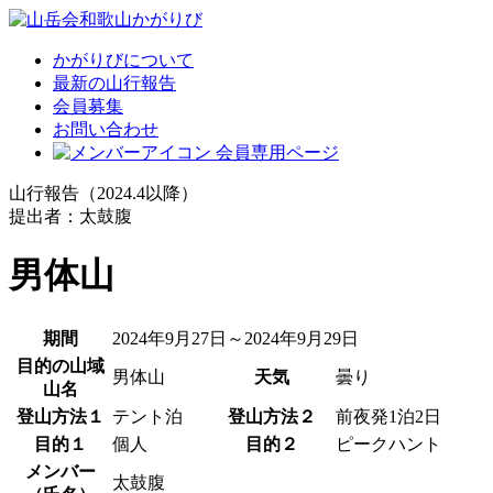
かがりびについて
最新の山行報告
会員募集
お問い合わせ
会員専用ページ
山行報告（2024.4以降）
提出者：太鼓腹
男体山
期間
2024年9月27日～2024年9月29日
目的の山域
男体山
天気
曇り
山名
登山方法１
テント泊
登山方法２
前夜発1泊2日
目的１
個人
目的２
ピークハント
メンバー
太鼓腹