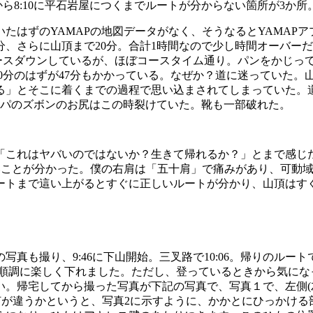
から8:10に平石岩屋につくまでルートが分からない箇所が3か
はずのYAMAPの地図データがなく、そうなるとYAMAPア
分、さらに山頂まで20分。合計1時間なので少し時間オーバー
ペースダウンしているが、ほぼコースタイム通り。パンをかじっ
。20分のはずが47分もかかっている。なぜか？道に迷っていた
る」とそこに着くまでの過程で思い込まされてしまっていた。
ッパのズボンのお尻はこの時裂けていた。靴も一部破れた。
「これはヤバいのではないか？生きて帰れるか？」とまで感じ
ないことが分かった。僕の右肩は「五十肩」で痛みがあり、可動
ートまで這い上がるとすぐに正しいルートが分かり、山頂はす
も撮り、9:46に下山開始。三叉路で10:06。帰りのルート
るが順調に楽しく下れました。ただし、登っているときから気に
い。帰宅してから撮った写真が下記の写真で、写真１で、左側(
何が違うかというと、写真2に示すように、かかとにひっかける