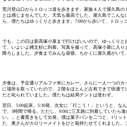
荒川登山口からトロッコ道を歩きます。家族４人で屋久島の
とは感じませんでした。天気も最高でした。屋久島でこんな
ら、僕たちはゆっくりと歩きます。7:00から歩いて、トロッコ
でも、この日は新高塚小屋まで行けばいいので、ゆっくりと
て、いよいよ縄文杉に到着。写真を撮って、高塚小屋に入り
降ろしました。夕食までみんな昼寝。ちかくに屋久鹿がいて
夕食は、予定通りアルファ米にカレー。さらに一人一つのカ
に場所を取っていたので、２階をほとんど占有できて快適で
だと叱られていました。僕たちは結局テントは使わず。
翌日、5:00起床。5:30発。次女に「行こう！」というと
で、3時間で帰る。ただし、9:00に三叉路に到着していたら進む
い。」と書置きをして出発。僕は菓子パンを二つと、1リッ
た、奥さんがカロリーメイトをひと箱持たせてくれました。この