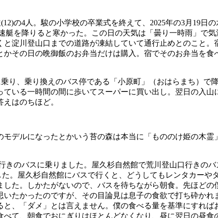
(12)の4人。駿の小学校の卒業式を終えて、2025年の3月1
高速艇を降りると寒かった。この日の天気は「曇り一時雨」で気温は
くと淀川登山口までの道路が凍結していて通行止めとのこと。
かその日の晩御飯のお弁当だけは購入。宿でそのお弁当を食べ
スに乗り、乗り換えのバス停である「小原町」（おはらまち）で
っている一時間の間に歩いてスーパーに買い出し。翌日の入山
答えはのちほど。
のモデルになったとかいう苔の森は本当に「もののけ姫の木霊
杉自然館行きのバスに乗りました。屋久杉自然館で荒川登山口行きの
りました。屋久杉自然館にバスで行くと、どうしてもレンタカー
ました。しかたがないので、バスを待ちながら朝食。先ほどの
思いたかったのですが、その目論見は息子の食欲で打ち砕かれ
ると、「ダメ」とは言えません。僕の食べる量を基準にすれば
食べて、朝食でおにぎりはほとんどなくなり、昼に翌日の昼食