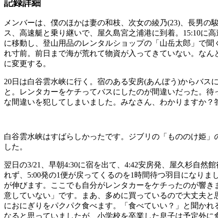
記録詳細
メンバーは、僕のほかは妻の和枝、次女の綾乃(23)、長男の駿
ス、高速艇と乗り継いで、屋久島宮之浦港に到着。15:10に
に移動し、登山用品のレンタルショップの「山岳太郎」で聞
れ寸前。前日まで海が荒れて物資が入ってきていない。なんと
に変更する。
20日は白谷雲水峡に行く。宿のある安房(あんぼう)からバ
と。レンタカーをケチってバスにしたのが間違いだった。待
な間違いを犯してしまいました。みなさん、わかりますか？
白谷雲水峡はすばらしかったです。ジブリの「もののけ姫」
した。
翌日の3/21、早朝4:30に宿を出て、4:42安房発、屋久
れず、5:00発の1便が戻ってくるのを1時間待つ羽目にな
が伸びます。ここでも自分がレンタカーをケチったのが響き
意していない」です。まあ、多めに買っているので大丈夫と
におにぎりをパクパク食べます。「食べていい？」と聞かれ
なると思っていましたが、小学校を卒業した息子は予定外に