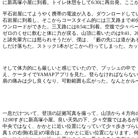
に新高塚小屋に到着。トイレ休憩をして6:30に再出発。ここ
平石岩屋にてようやく携帯の電波が入る。ダウンロードしていた
石岩屋に到着し、そこからコースタイム的には三叉路まで40
ウンロードができた。三叉路には8:54に到着。空腹で少々
ゼロのくせに飲むと体に力が戻る。山頂に着いたのは9:41
と諸先輩方には怒られそうだが、僕は、「藪の先には道があ
しだけ落ちた。ストック1本がどこかへ行ってしまった。カ
そして体力的にも厳しいと感じていたので、ブッシュの中で
え、ケータイでYAMAPアプリを見た。登らなければなら
肩の痛みは少し良くなり、可動範囲も広がった。なんとかル
一息だけついて、登頂の証拠写真を撮って、山頂から４方向の写真
12:00すぎに新高塚小屋。良い天気の下、少々空腹ではあ
中央ではなく、かかとに近い位置になっていて少々歩きづら
真１の右側(右足)の場合は、かかとに近い位置になります。