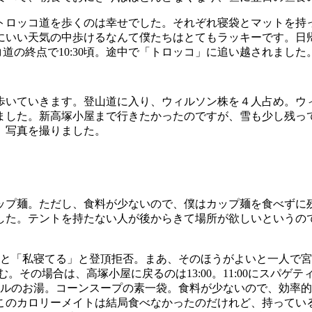
トロッコ道を歩くのは幸せでした。それぞれ寝袋とマットを持
にいい天気の中歩けるなんて僕たちはとてもラッキーです。日
道の終点で10:30頃。途中で「トロッコ」に追い越されました
歩いていきます。登山道に入り、ウィルソン株を４人占め。ウ
ました。新高塚小屋まで行きたかったのですが、雪も少し残っ
、写真を撮りました。
ップ麺。ただし、食料が少ないので、僕はカップ麺を食べずに残
した。テントを持たない人が後からきて場所が欲しいというの
、なんと「私寝てる」と登頂拒否。まあ、そのほうがよいと一人で
。その場合は、高塚小屋に戻るのは13:00。11:00にスパゲ
トルのお湯。コーンスープの素一袋。食料が少ないので、効率
カロリーメイトは結局食べなかったのだけれど、持っているだけ