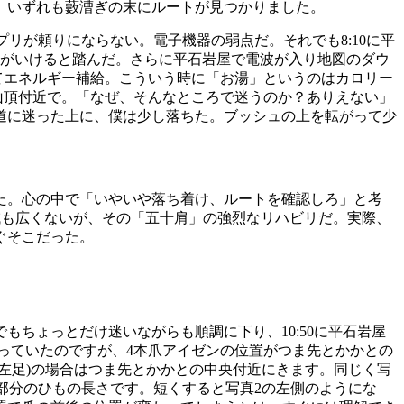
所。いずれも藪漕ぎの末にルートが見つかりました。
プリが頼りにならない。電子機器の弱点だ。それでも8:10に平
だがいけると踏んだ。さらに平石岩屋で電波が入り地図のダウ
てエネルギー補給。こういう時に「お湯」というのはカロリー
。山頂付近で。「なぜ、そんなところで迷うのか？ありえない」
道に迷った上に、僕は少し落ちた。ブッシュの上を転がって少
た。心の中で「いやいや落ち着け、ルートを確認しろ」と考
域も広くないが、その「五十肩」の強烈なリハビリだ。実際、
ぐそこだった。
でもちょっとだけ迷いながらも順調に下り、10:50に平石岩屋
なっていたのですが、4本爪アイゼンの位置がつま先とかかとの
左足)の場合はつま先とかかとの中央付近にきます。同じく写
部分のひもの長さです。短くすると写真2の左側のようにな