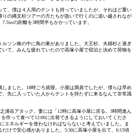
って、僕は４人用のテントも持っていましたが、それほど重い
帰りの縄文杉ツアーの方たちが急いで行くのに追い越されなが
。7.5㎞の距離を3時間半もかかっています。
ィルソン株の中に鳥の巣がありました。大王杉、夫婦杉と過ぎ
ていて、みんな疲れていたので高塚小屋で宿泊と決めて荷物を
しました。18時ごろ就寝。小屋は満員でしたが、僕らは早め
で、先に入っていた人からテントを持たずに来るなんて非常識
宮之浦岳アタック。妻には「12時に高塚小屋に戻る。3時間進ん
ティを作って食べて12:00に出発できるようにしておいてくださ
的にエネルギーを使わなければならないと考えていました。ま
で安心感がありました。5:30に高塚小屋を出て、6:15頃