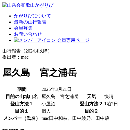
かがりびについて
最新の山行報告
会員募集
お問い合わせ
会員専用ページ
山行報告（2024.4以降）
提出者：mac
屋久島 宮之浦岳
期間
2025年3月21日
目的の山域山名
屋久島 宮之浦岳
天気
快晴
登山方法１
小屋泊
登山方法２
1泊2日
目的１
個人
目的２
メンバー（氏名）
mac田中和枝、田中綾乃、田中駿