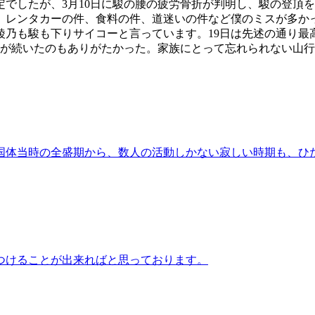
でしたが、3月10日に駿の腰の疲労骨折が判明し、駿の登頂
。レンタカーの件、食料の件、道迷いの件など僕のミスが多か
も下りサイコーと言っています。19日は先述の通り最高10.7度
と天気が良い日が続いたのもありがたかった。家族にとって忘れられない
山国体当時の全盛期から、数人の活動しかない寂しい時期も、ひ
つけることが出来ればと思っております。