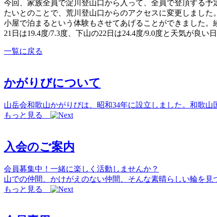
今回、家族全員で淀川登山口から入って、全員で登頂する予定
たいとのことで、荒川登山口からのアクセスに変更しました
小屋で泊まるという体験もさせてあげることができました。綾乃も駿
21日は19.4度/7.3度、下山の22日は24.4度/9.0度
一覧に戻る
かがりびについて
山岳会和歌山かがりびは、昭和34年に設立しました。和歌
もっと見る
入会のご案内
会員募集中！一緒に楽しく活動しませんか？
山での仲間、かけがえのない仲間、そんな素晴らしい輪を見
もっと見る