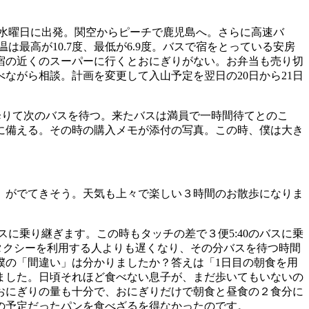
9日の水曜日に出発。関空からピーチで鹿児島へ。さらに高速バ
最高が10.7度、最低が6.9度。バスで宿をとっている安房
宿の近くのスーパーに行くとおにぎりがない。お弁当も売り切
ながら相談。計画を変更して入山予定を翌日の20日から21日
降りて次のバスを待つ。来たバスは満員で一時間待てとのこ
に備える。その時の購入メモが添付の写真。この時、僕は大き
」がでてきそう。天気も上々で楽しい３時間のお散歩になりま
バスに乗り継ぎます。この時もタッチの差で３便5:40のバスに乗
やタクシーを利用する人よりも遅くなり、その分バスを待つ時間
僕の「間違い」は分かりましたか？答えは「1日目の朝食を用
ました。日頃それほど食べない息子が、まだ歩いてもいないの
おにぎりの量も十分で、おにぎりだけで朝食と昼食の２食分に
の予定だったパンを食べざるを得なかったのです。