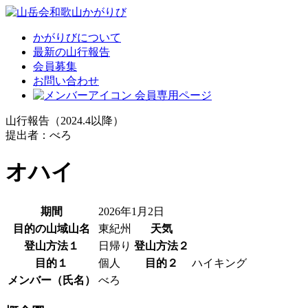
かがりびについて
最新の山行報告
会員募集
お問い合わせ
会員専用ページ
山行報告（2024.4以降）
提出者：べろ
オハイ
期間
2026年1月2日
目的の山域山名
東紀州
天気
登山方法１
日帰り
登山方法２
目的１
個人
目的２
ハイキング
メンバー（氏名）
べろ